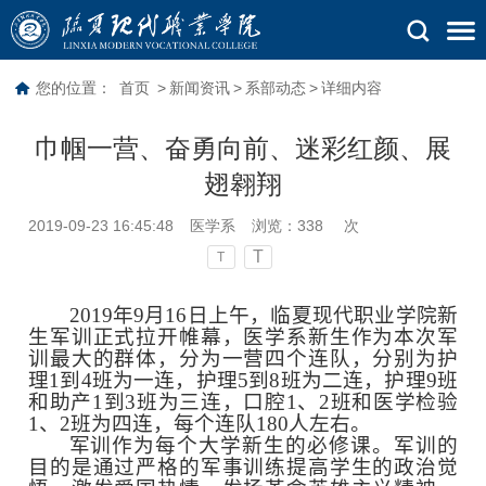
您的位置：
首页
>
新闻资讯
>
系部动态
>
详细内容
巾帼一营、奋勇向前、迷彩红颜、展
翅翱翔
2019-09-23 16:45:48
医学系
浏览：
338
次
T
T
2019年9月16日上午，临夏现代职业学院新
生军训正式拉开帷幕，医学系新生作为本次军
训最大的群体，分为一营四个连队，分别为护
理1到4班为一连，护理5到8班为二连，护理9班
和助产1到3班为三连，口腔1、2班和医学检验
1、2班为四连，每个连队180人左右。
军训作为每个大学新生的必修课。军训的
目的是通过严格的军事训练提高学生的政治觉