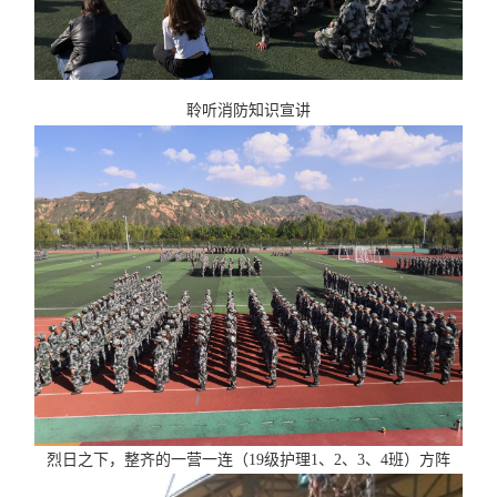
聆听消防知识宣讲
烈日之下，整齐的一营一连（19级护理1、2、3、4班）方阵