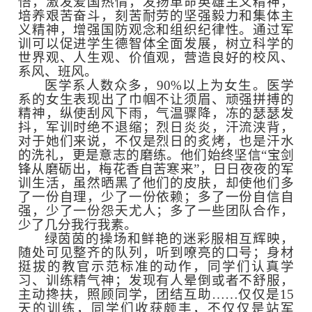
悟，激发爱国热情，发扬革命英雄主义精神，
培养艰苦奋斗，刻苦耐劳的坚强毅力和集体主
义精神，增强国防观念和组织纪律性。通过军
训可以促进学生德智体全面发展，树立科学的
世界观、人生观、价值观，营造良好的校风、
系风、班风。
医学系人数众多，90%以上为女生。医学
系的女生表现出了巾帼不让须眉、顽强拼搏的
精神，纵使刮风下雨，气温骤降，冻的瑟瑟发
抖，军训时绝不退缩；烈日炎炎，汗流浃背，
对于她们来说，不仅是烈日的炙烤，也是汗水
的洗礼，更是意志的磨练。他们始终坚信“宝剑
锋从磨砺出，梅花香自苦寒来”，日日夜夜的军
训生活，虽然晒黑了他们的皮肤，却使他们多
了一份自理，少了一份依赖；多了一份自信自
强，少了一份怨天尤人；多了一些团队合作，
少了几分我行我素。
绿茵茵的操场和鲜艳的迷彩服相互辉映，
随处可见整齐的队列，听到嘹亮的口号；身材
挺拔的教官示范标准的动作，同学们认真学
习、训练精气神；发现有人晕倒或者不舒服，
主动搀扶，照顾同学，团结互助……仅仅是15
天的训练，同学们收获颇丰，不仅仅是站军