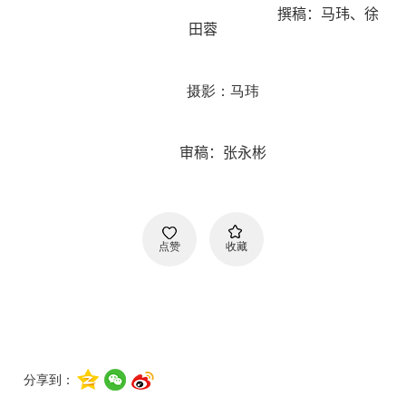
撰稿：马玮、徐
田蓉
摄影：马玮
审稿：张永彬
点赞
收藏
分享到：