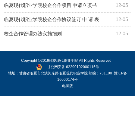
线公益资源的通知
临夏现代职业学院校企合作项目 申请立项书
12-05
临夏现代职业学院校企合作协议签订 申 请 表
12-05
校企合作管理办法实施细则
12-05
Copyright ©2019临夏现代职业学院 All Rights Reserved
甘公网安备 62290102000115号
地址：甘肃省临夏市北滨河东路临夏现代职业学院 邮编：731100
陇ICP备
16000174号
电脑版