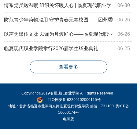
年大会
情系党员送温暖 组织关怀暖人心 | 临夏现代职业学
06-30
院开展“七一”前夕走访慰问党员活动
防范青少年药物滥用 守护青春无毒校园——团州委
06-26
联合州禁毒办、临夏现代职业学院开展禁毒宣传进校园活动
以声为媒传文脉 以诵为舟渡匠心——临夏现代职业
06-26
学院举行第八届中华经典诵写讲“诵读中国”大赛
临夏现代职业学院举行2026届学生毕业典礼
06-25
查看更多
Copyright ©2019临夏现代职业学院 All Rights Reserved
甘公网安备 62290102000115号
地址：甘肃省临夏市北滨河东路临夏现代职业学院 邮编：731100
陇ICP备
16000174号
电脑版