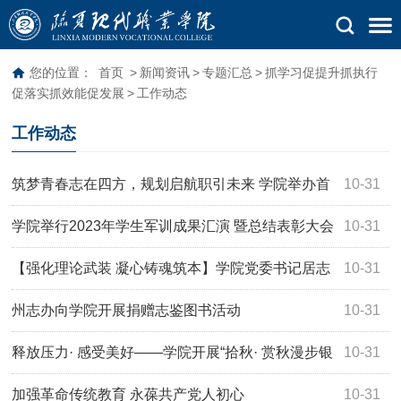
您的位置：
首页
>
新闻资讯
>
专题汇总
>
抓学习促提升抓执行
促落实抓效能促发展
>
工作动态
工作动态
筑梦青春志在四方，规划启航职引未来 学院举办首
10-31
届大学生职业规划大赛
学院举行2023年学生军训成果汇演 暨总结表彰大会
10-31
【强化理论武装 凝心铸魂筑本】学院党委书记居志
10-31
虎讲专题党课
州志办向学院开展捐赠志鉴图书活动
10-31
释放压力· 感受美好——学院开展“拾秋· 赏秋漫步银
10-31
杏道 ”主题活动
加强革命传统教育 永葆共产党人初心
10-31