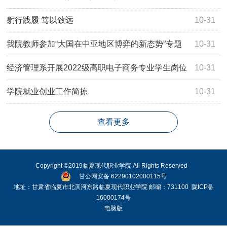
躬行践履 笃以致远
10-31
我院教师参加“大国在中亚地区博弈的新态势”专题
10-31
讲座
经济管理系开展2022级高职电子商务专业学生岗位
10-31
认知实习
学院就业创业工作简掠
10-31
查看更多
Copyright ©2019临夏现代职业学院 All Rights Reserved
甘公网安备 62290102000115号
地址：甘肃省临夏市北滨河东路临夏现代职业学院 邮编：731100
陇ICP备
16000174号
电脑版