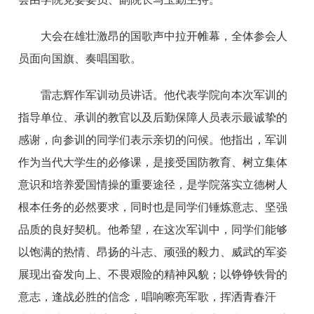
大会在雄壮激昂的国歌声中拉开帷幕，全体参会人
员面向国旗、奏唱国歌。
雷志辉作军训动员讲话。他代表学院向本次军训的
指导单位、承训的教官以及后勤保障人员表示最诚挚的
感谢，向参训的同学们表示亲切的问候。他指出，军训
作为当代大学生的必修课，是接受国防教育、树立集体
意识和培养爱国情操的重要途径，是学院落实立德树人
根本任务的必然要求，同时也是同学们锤炼意志、坚强
品质的良好契机。他希望，在这次军训中，同学们能够
以饱满的热情、昂扬的斗志、顽强的毅力、威武的军姿
展现出奋发向上、不畏艰险的精神风貌；以铮铮铁骨的
意志，逢战必胜的信念，唱响嚓亮军歌，挥洒青春汗